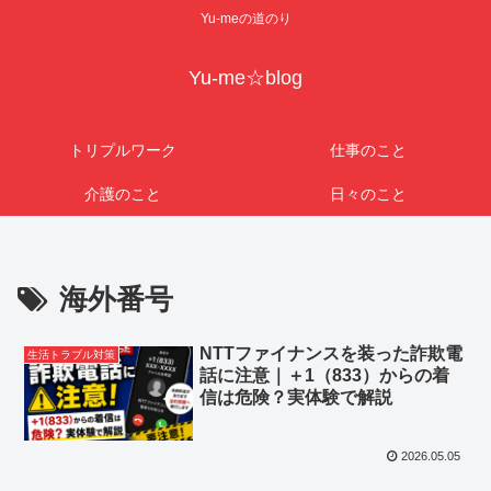
Yu-meの道のり
Yu-me☆blog
トリプルワーク
仕事のこと
介護のこと
日々のこと
海外番号
NTTファイナンスを装った詐欺電
生活トラブル対策
話に注意｜＋1（833）からの着
信は危険？実体験で解説
2026.05.05