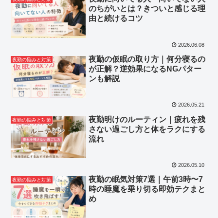
のちがいとは？きついと感じる理
由と続けるコツ
2026.06.08
夜勤の仮眠の取り方｜何分寝るの
夜勤の悩みと対策
が正解？逆効果になるNGパター
ンも解説
2026.05.21
夜勤明けのルーティン｜疲れを残
夜勤の悩みと対策
さない過ごし方と体をラクにする
流れ
2026.05.10
夜勤の眠気対策7選｜午前3時〜7
夜勤の悩みと対策
時の睡魔を乗り切る即効テクまと
め