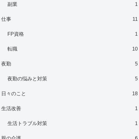
副業
1
仕事
11
FP資格
1
転職
10
夜勤
5
夜勤の悩みと対策
5
日々のこと
18
生活改善
1
生活トラブル対策
1
親の介護
6