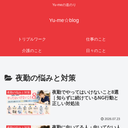
Yu-meの道のり
Yu-me☆blog
トリプルワーク
仕事のこと
介護のこと
日々のこと
夜勤の悩みと対策
夜勤でやってはいけないこと8選
夜勤の悩みと対策
｜知らずに続けているNG行動と
正しい対処法
2026.07.23
夜勤に向いてる人・向いてない人
夜勤の悩みと対策