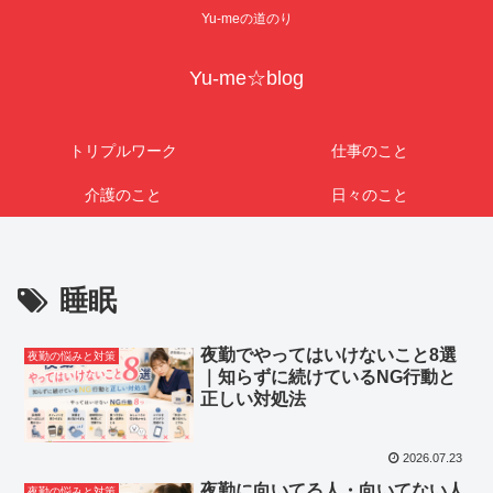
Yu-meの道のり
Yu-me☆blog
トリプルワーク
仕事のこと
介護のこと
日々のこと
睡眠
夜勤でやってはいけないこと8選
夜勤の悩みと対策
｜知らずに続けているNG行動と
正しい対処法
2026.07.23
夜勤に向いてる人・向いてない人
夜勤の悩みと対策