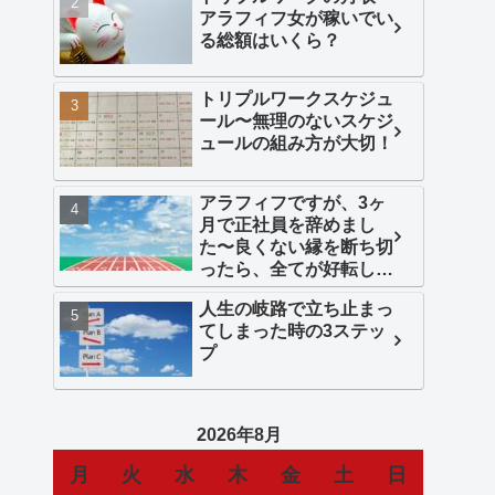
アラフィフ女が稼いでい
る総額はいくら？
トリプルワークスケジュ
ール〜無理のないスケジ
ュールの組み方が大切！
アラフィフですが、3ヶ
月で正社員を辞めまし
た〜良くない縁を断ち切
ったら、全てが好転し始
めた！
人生の岐路で立ち止まっ
てしまった時の3ステッ
プ
2026年8月
月
火
水
木
金
土
日