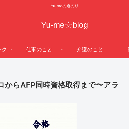
Yu-meの道のり
Yu-me☆blog
ーク
仕事のこと
介護のこと
ゼロからAFP同時資格取得まで〜アラ