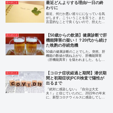
いましたが、始める機会を探っていまし
最近どんよりする理由/一日の終
日々のこと
た。思い立ったが吉日で...
わりに
最近、何だか悪い巡りにになっている気
がします。こういうことを言うと、また
言霊的なことで良くないので、控えたい
のは山々ですが…家の中がどんよりし
て、モヤモヤ〜な気持ちです。最近のモ
ヤモヤの原因最近の家の空気は、明らか
【50歳からの飲酒】健康診断で肝
日々のこと
にどんよりムードです。私っ...
機能障害の疑い！？20代から続け
た晩酌の存続危機
50歳の健康診断のことでした。突然、肝
機能の数値が跳ね上がり、肝機能障害
（肝機能異常）を疑われました。もし、
肝機能障害と診断されれば、命に関わる
ような重い病気になり得る可能性が十分
にあります。お酒が生きがいなのに、突
【コロナ症状経過と期間】潜伏期
日々のこと
然、肝機能障害と言われた...
間と初期症状|PCR検査で陽性が
出るまで
『絶対に感染しない』『自分は大丈
夫！』と信じていたのに、2022年の年末
に、新型コロナウィルスに感染してしま
いました。感染してみて、本当に恐ろし
いウィルスだと認識させられました。家
族にも、周囲の人たちにも、絶対に感染