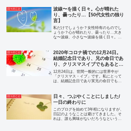
波線〜を描く日々。心が晴れた
日々のこと
り、曇ったり…【50代女性の独り
言】
私だけでしょうか？女性特有のものでし
ょうか？心が晴れたり、曇ったり…大き
な〜波線、小さな〜波線を描く日々。ウ
キウキして飛び起きる朝もあれば、ドヨ
ーンとしてなかなか布団から出られない
朝もあります。お天気のせい？気圧のせ
2020年コロナ禍での12月24日。
日々のこと
い？理由を探すけど、理由...
結婚記念日であり、兄の命日であ
り、クリスマスイブでもあるとい
う「日」
12月24日は、世間一般的には世界中が
「クリスマス・イブ」です。私にとって
は、結婚記念日であり実兄の命日でもあ
ります。以前は、自分の誕生日よりもク
リスマスイブの日が大好きで、その言葉
の響きだけでもドキドキワクワクしてい
日々、つぶやくことにしました/
日々のこと
ました。それが、今年は...
一日の終わりに
このブログを始めて3年程になりますが、
日記のようなことは避けてきました。そ
れは、誰も興味がないだろうなという理
由です。でも、自分のために日々を残し
たい気持ちが強くなり、ずっと悩んでは