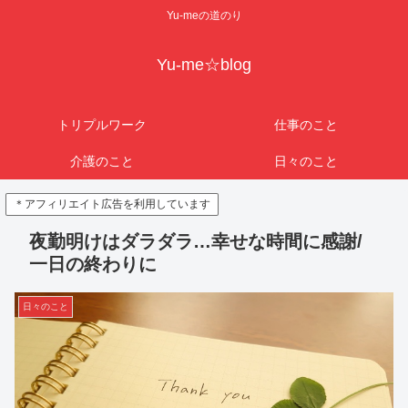
Yu-meの道のり
Yu-me☆blog
トリプルワーク
仕事のこと
介護のこと
日々のこと
＊アフィリエイト広告を利用しています
夜勤明けはダラダラ…幸せな時間に感謝/
一日の終わりに
日々のこと