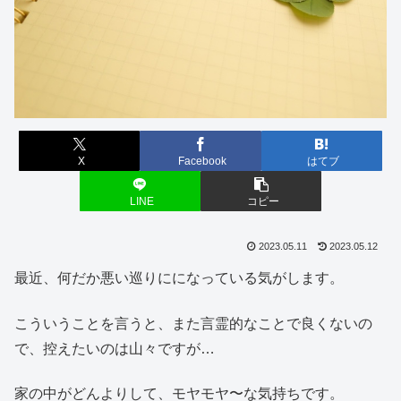
X
Facebook
はてブ
LINE
コピー
2023.05.11
2023.05.12
最近、何だか悪い巡りにになっている気がします。
こういうことを言うと、また言霊的なことで良くないの
で、控えたいのは山々ですが…
家の中がどんよりして、モヤモヤ〜な気持ちです。