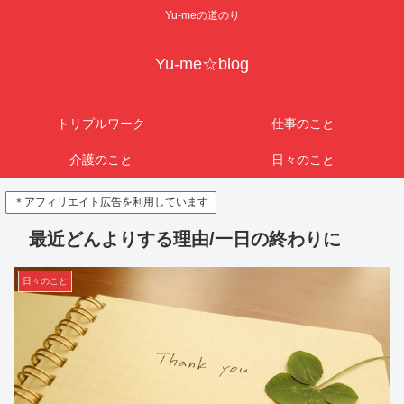
Yu-meの道のり
Yu-me☆blog
トリプルワーク
仕事のこと
介護のこと
日々のこと
＊アフィリエイト広告を利用しています
最近どんよりする理由/一日の終わりに
日々のこと