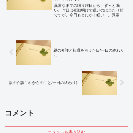
異常なまでの眠り昨日から、ずっと眠
い。昨日は夜勤明けで眠いのは当たり前
ですが、今日もとにかく眠い…。異常な
ほどに眠り、またやりたいこと半ばで終
わった一日でした。でも、しょうがない
と開き直りゴロゴロ〜ダラダラ〜最低限
のゴミ捨て・洗濯・料理・片...
親の介護と転職を考えた日/一日の終わり
に
親の介護これからのこと/一日の終わりに
コメント
コメントを書き込む