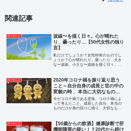
関連記事
波線〜を描く日々。心が晴れた
日々のこと
り、曇ったり…【50代女性の独り
言】
私だけでしょうか？女性特有のものでし
ょうか？心が晴れたり、曇ったり…大き
な〜波線、小さな〜波線を描く日々。ウ
キウキして飛び起きる朝もあれば、ドヨ
ーンとしてなかなか布団から出られない
朝もあります。お天気のせい？気圧のせ
2020年コロナ禍を振り返り思う
日々のこと
い？理由を探すけど、理由...
こと～自分自身の成長と世の中の
変貌の時 、本当に大切なものに
気づいた日々〜新しい未来へ
今がコロナ禍である意味。コロナ禍によ
って考えたこと、成長した自分、本当の
ものだけが身の回りに残り、大切なもの
に気づかされました。私の生活は正さ
れ、世界中が大きく変わろうとしていま
す。新しい明るい未来へ向かって、変貌
【50歳からの飲酒】健康診断で肝
日々のこと
の時。
機能障害の疑い！？20代から続け